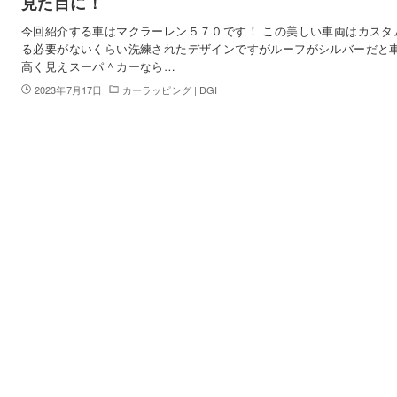
見た目に！
今回紹介する車はマクラーレン５７０です！ この美しい車両はカスタ
る必要がないくらい洗練されたデザインですがルーフがシルバーだと
高く見えスーパ＾カーなら…
2023年7月17日
カーラッピング | DGI