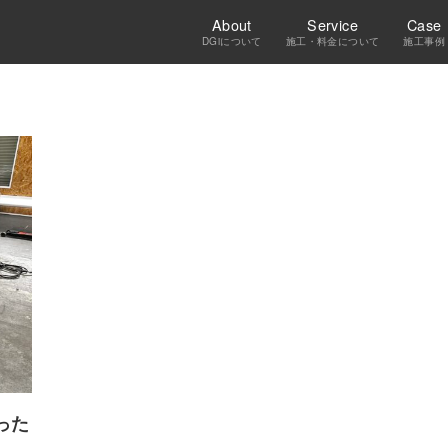
About
Service
Case
DGiについて
施工・料金について
施工事例
った