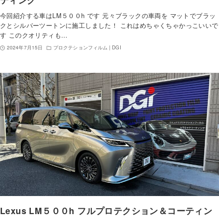
今回紹介する車はLM５００h です 元々ブラックの車両を マットでブラッ
クとシルバーツートンに施工しました！ これはめちゃくちゃかっこいいで
す このクオリティも…
2024年7月15日
プロクテションフィルム | DGI
Lexus LM５００h フルプロテクション＆コーティン