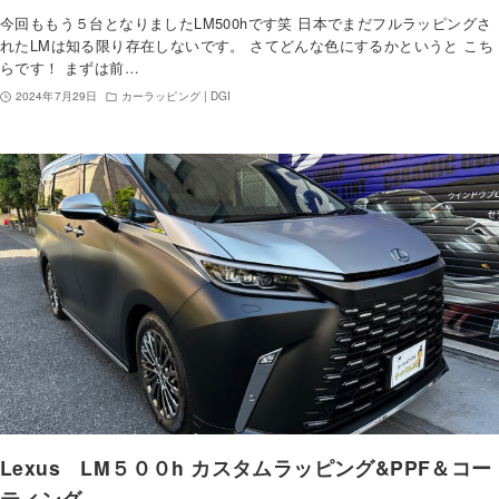
今回ももう５台となりましたLM500hです笑 日本でまだフルラッピングさ
れたLMは知る限り存在しないです。 さてどんな色にするかというと こち
らです！ まずは前…
2024年7月29日
カーラッピング | DGI
Lexus LM５００h カスタムラッピング&PPF＆コー
ティング